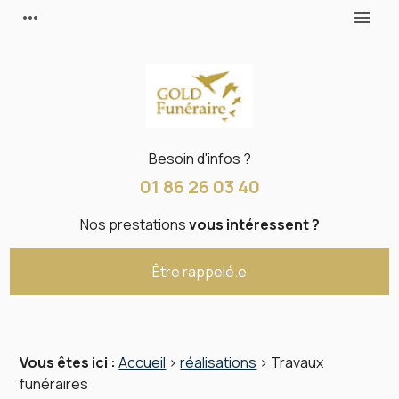
Panneau de gestion des cookies
more_horiz
menu
Besoin d'infos ?
01 86 26 03 40
Nos prestations
vous intéressent ?
Être rappelé.e
Vous êtes ici :
Accueil
>
réalisations
>
Travaux
funéraires