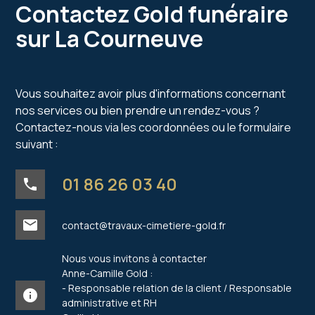
Contactez Gold funéraire
sur La Courneuve
Vous souhaitez avoir plus d'informations concernant
nos services ou bien prendre un rendez-vous ?
Contactez-nous via les coordonnées ou le formulaire
suivant :
01 86 26 03 40
phone
mail
contact@travaux-cimetiere-gold.fr
Nous vous invitons à contacter
Anne-Camille Gold :
- Responsable relation de la client / Responsable
info
administrative et RH