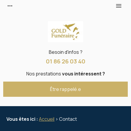
Panneau de gestion des cookies
more_horiz
menu
Besoin d'infos ?
01 86 26 03 40
Nos prestations
vous intéressent ?
Être rappelé.e
Vous êtes ici :
Accueil
> Contact